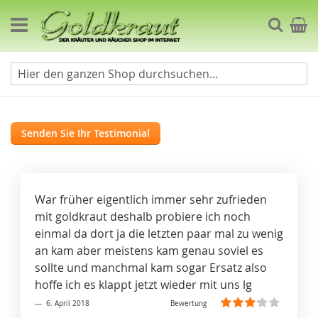
Direkt
zum
Suche
Mein 
Inhalt
Testimonials
Senden Sie Ihr Testimonial
War früher eigentlich immer sehr zufrieden
mit goldkraut deshalb probiere ich noch
einmal da dort ja die letzten paar mal zu wenig
an kam aber meistens kam genau soviel es
sollte und manchmal kam sogar Ersatz also
hoffe ich es klappt jetzt wieder mit uns lg
6. April 2018
Bewertung
60%